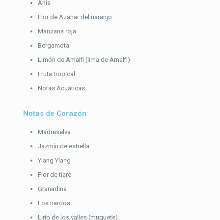
Anís
Flor de Azahar del naranjo
Manzana roja
Bergamota
Limón de Amalfi (lima de Amalfi)
Fruta tropical
Notas Acuáticas
Notas de Corazón
Madreselva
Jazmín de estrella
Ylang Ylang
Flor de tiaré
Granadina
Los nardos
Lirio de los valles (muguete)