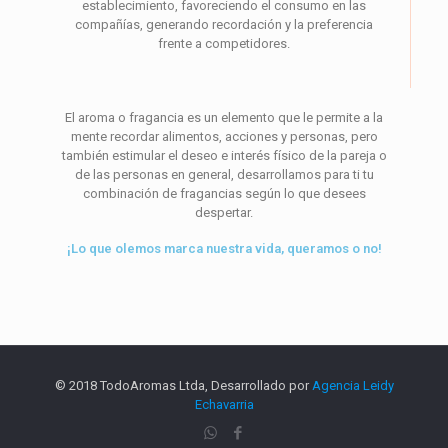
establecimiento, favoreciendo el consumo en las
compañías, generando recordación y la preferencia
frente a competidores.
El aroma o fragancia es un elemento que le permite a la
mente recordar alimentos, acciones y personas, pero
también estimular el deseo e interés físico de la pareja o
de las personas en general, desarrollamos para ti tu
combinación de fragancias según lo que desees
despertar.
¡Lo que olemos marca nuestra vida, queramos o no!
© 2018 TodoAromas Ltda, Desarrollado por
Agencia Leidy
Echavarria